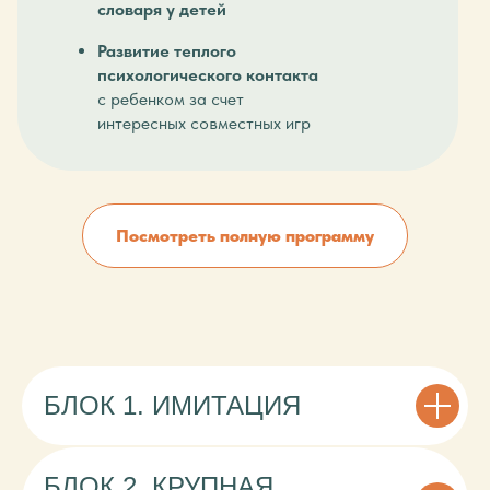
словаря у детей
Развитие теплого
психологического контакта
с ребенком за счет
интересных совместных игр
Посмотреть полную программу
МОДУЛЬ
БЛОК 1. ИМИТАЦИЯ
2.
ИМИТАЦИЯ.
КРУПНАЯ МОТОРИКА.
МЕЛКАЯ МОТОРИКА
Длительность 1 месяц
БЛОК 2. КРУПНАЯ