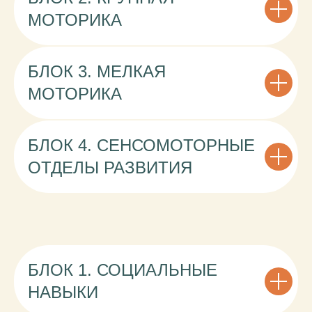
МОТОРИКА
Спикеры:
Каримов Ринат,
Зарецкая Анна,
БЛОК 3. МЕЛКАЯ
Аверкова Анастасия
МОТОРИКА
БЛОК 4. СЕНСОМОТОРНЫЕ
ОТДЕЛЫ РАЗВИТИЯ
МОДУЛЬ 3.
ЧТО ВЫ ПОЛУЧИТЕ
БЛОК 1. СОЦИАЛЬНЫЕ
СОЦИАЛЬНЫЕ
ПОСЛЕ ПРОХОЖДЕНИЯ
НАВЫКИ. ИГРОВАЯ
НАВЫКИ
МОДУЛЯ
ДЕЯТЕЛЬНОСТЬ