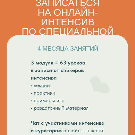
ЗАПИСАТЬСЯ
нежелательным поведением
МОДУЛЯ
НА ОНЛАЙН-
Практические материалы:
«СОЦИАЛЬНЫЕ НАВЫКИ.
ИНТЕНСИВ
рецепты
(слайм, тесто для лепки),
ИГРОВАЯ
сенсорные игры
ПО СПЕЦИАЛЬНОЙ
ДЕЯТЕЛЬНОСТЬ»
Интерактивные игры
ЦЕНЕ
Развитие навыков
и интересные эксперименты
самообслуживания
и социальных
4 МЕСЯЦА ЗАНЯТИЙ
в домашних условиях
, которые
привычек (утренние ритуалы,
не оставят равнодушным ни одного
самообслуживание)
3 модуля = 63 уроков
малыша
в записи от спикеров
Игры для адаптации и
социализации
(прогулки,
интенсива
совместные активности)
• лекции
• практики
Выстроим
режим дня
• примеры игр
вашему ребенку!
• раздаточный материал
Чат с участниками интенсива
и куратором
онлайн — школы