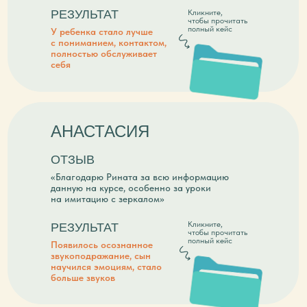
РЕЗУЛЬТАТ
Кликните,
чтобы прочитать
полный кейс
У ребенка стало лучше
с пониманием, контактом,
полностью обслуживает
себя
АНАСТАСИЯ
ОТЗЫВ
«Благодарю Рината за всю информацию
данную на курсе, особенно за уроки
на имитацию с зеркалом»
Кликните,
РЕЗУЛЬТАТ
чтобы прочитать
полный кейс
Появилось осознанное
звукоподражание, сын
научился эмоциям, стало
больше звуков