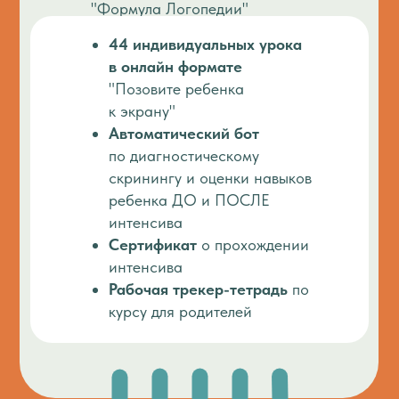
Инструменты для развития
"Формула Логопедии"
эмоционального интеллекта
44 индивидуальных урока
у ребенка
в онлайн формате
Поддержка для мам:
"Позовите ребенка
восстановление энергии,
к экрану"
забота о себе,
Автоматический бот
управление эмоциями
по диагностическому
К вам придет осознание,
как
скринингу и оценки навыков
понимать своего ребенка
ребенка ДО и ПОСЛЕ
интенсива
Сертификат
о прохождении
интенсива
Рабочая трекер-тетрадь
по
курсу для родителей